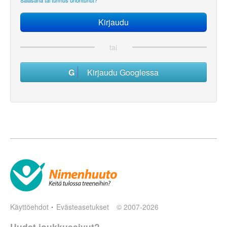
Salasana tai tunnus unohtunut?
tai
Kirjaudu Googlessa
Käyttöehdot
Evästeasetukset
© 2007-2026
Uudet joukkuesivut?